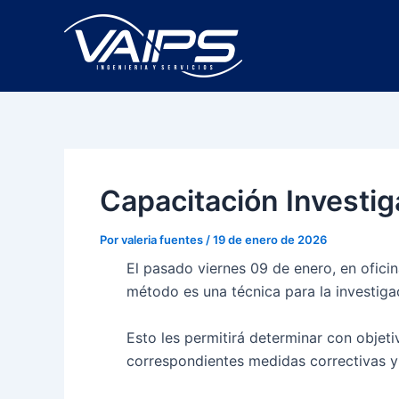
Ir
Navegación
al
de
contenido
entradas
Capacitación Investi
Por
valeria fuentes
/
19 de enero de 2026
El pasado viernes 09 de enero, en oficin
método es una técnica para la investigac
Esto les permitirá determinar con objeti
correspondientes medidas correctivas y