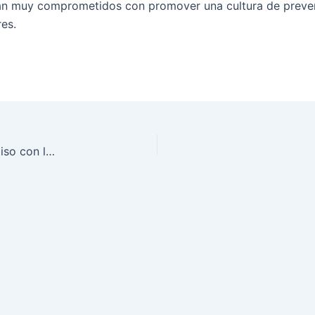
stán muy comprometidos con promover una cultura de preve
res.
Destacan a grupo de excelencia por su compromiso con la seguridad y salud en el trabajo